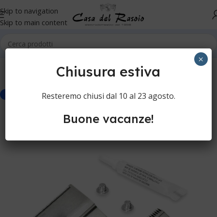
Skip to navigation
Skip to main content
Home
Cura della persona
Tagliacapelli
Ricambi tagliacapelli
×
Chiusura estiva
Resteremo chiusi dal 10 al 23 agosto.
-20%
Buone vacanze!