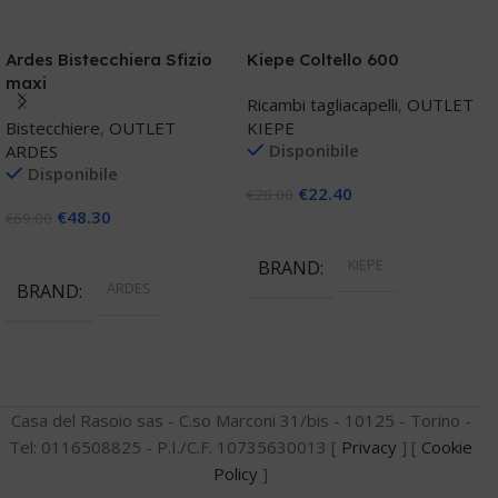
Ardes Bistecchiera Sfizio
Kiepe Coltello 600
S
maxi
B
Ricambi tagliacapelli
,
OUTLET
B
Bistecchiere
,
OUTLET
KIEPE
B
Disponibile
ARDES
S
Disponibile
€
22.40
€
28.00
€
48.30
€
69.00
€
Aggiungi Al Carrello
Aggiungi Al Carrello
KIEPE
BRAND
ARDES
BRAND
Casa del Rasoio sas - C.so Marconi 31/bis - 10125 - Torino -
Tel: 0116508825 - P.I./C.F. 10735630013 [
Privacy
] [
Cookie
Policy
]