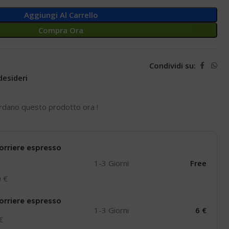
Aggiungi Al Carrello
Compra Ora
Condividi su:
desideri
rdano questo prodotto ora !
orriere espresso
1-3 Giorni
Free
0 €
orriere espresso
1-3 Giorni
6 €
 €