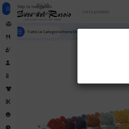
Skip to navigation
Skip to main content
Tutte Le Categorie
Home
Shop
Outlet
Chi Siamo
Informaz
Home
Cura della persona
Tagliacapelli
Ricambi tagliaca