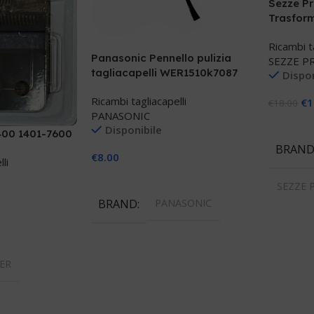
Sezze Pr
Trasfor
Ricambi t
Panasonic Pennello pulizia
SEZZE P
tagliacapelli WER1510k7087
Dispon
Ricambi tagliacapelli
€
1
€
18.00
PANASONIC
Aggiungi
Disponibile
1400 1401-7600
BRAN
€
8.00
li
Aggiungi Al Carrello
SEZZE 
BRAND
PANASONIC
llo
ER