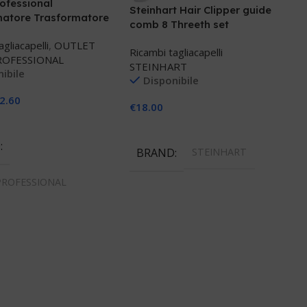
ofessional
Steinhart Hair Clipper guide
matore Trasformatore
comb 8 Threeth set
agliacapelli
,
OUTLET
Ricambi tagliacapelli
ROFESSIONAL
STEINHART
ibile
Disponibile
2.60
€
18.00
 Al Carrello
Aggiungi Al Carrello
D
BRAND
STEINHART
PROFESSIONAL