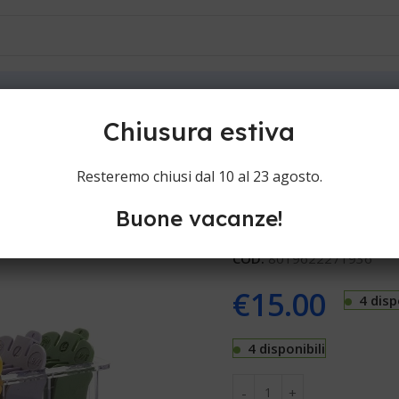
ioni
Contatti
pelli
Wahl Set rialzi x wahl non originali 401.292
Chiusura estiva
Wahl Set rial
Resteremo chiusi dal 10 al 23 agosto.
Buone vacanze!
Ricambi tagliacapelli Wahl S
COD:
8019622271936
€
15.00
4 disp
4 disponibili