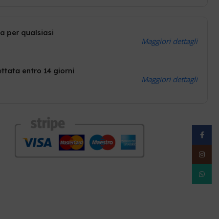
a per qualsiasi
Maggiori dettagli
ttata entro 14 giorni
Maggiori dettagli
Facebo
Instag
WhatsA