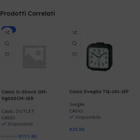
Prodotti Correlati
-30%
Casio Sveglia TQ-141-1EF
Casio G-Shock GM-
M
5600SCM-1ER
B
Sveglie
s
CASIO
Casio
,
OUTLET
S
Disponibile
CASIO
M
Disponibile
€
25.00
€
111.30
€
€
159.00
Aggiungi Al Carrello