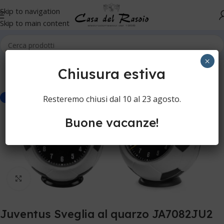
Skip to navigation
Skip to main content
Home
Orologi
Sveglie
×
Chiusura estiva
Resteremo chiusi dal 10 al 23 agosto.
-30%
Buone vacanze!
Clicca per ingrandire
Juventus Sveglia al quarzo JA7082JU2