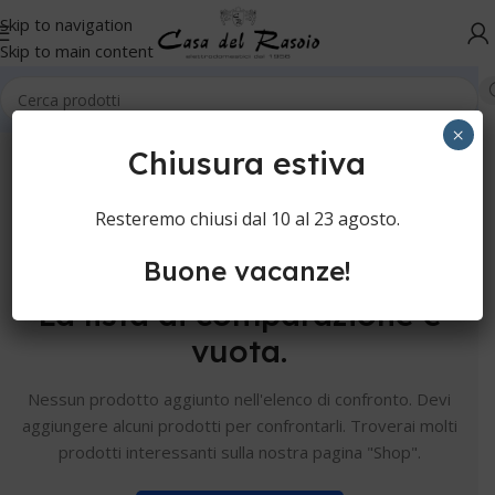
Skip to navigation
Skip to main content
×
Chiusura estiva
Resteremo chiusi dal 10 al 23 agosto.
Buone vacanze!
La lista di comparazione è
vuota.
Nessun prodotto aggiunto nell'elenco di confronto. Devi
aggiungere alcuni prodotti per confrontarli.
Troverai molti
prodotti interessanti sulla nostra pagina "Shop".