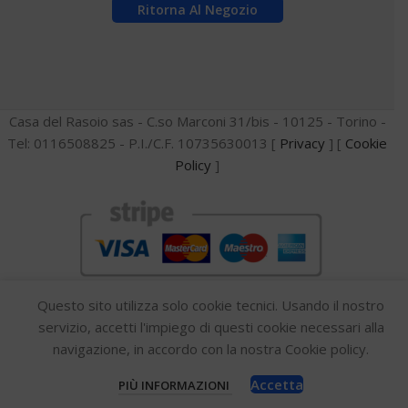
Ritorna Al Negozio
Casa del Rasoio sas - C.so Marconi 31/bis - 10125 - Torino -
Tel: 0116508825 - P.I./C.F. 10735630013 [
Privacy
] [
Cookie
Policy
]
Questo sito utilizza solo cookie tecnici. Usando il nostro
servizio, accetti l'impiego di questi cookie necessari alla
navigazione, in accordo con la nostra Cookie policy.
0
Accetta
PIÙ INFORMAZIONI
Confronta
Lista dei desideri
Carrello
Menu
Whatsapp