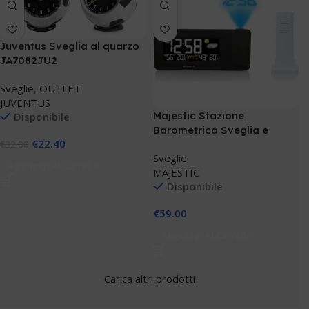
Juventus Sveglia al quarzo
JA7082JU2
Sveglie
,
OUTLET
JUVENTUS
Majestic Stazione
Disponibile
Barometrica Sveglia e
€
22.40
€
32.00
sensore WT249
Sveglie
Aggiungi Al Carrello
MAJESTIC
Disponibile
€
59.00
Aggiungi Al Carrello
Carica altri prodotti