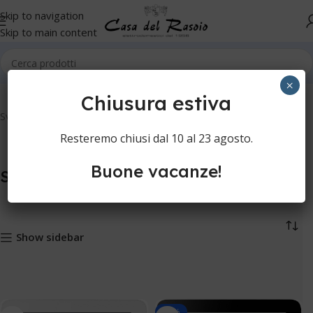
Skip to navigation
Skip to main content
Home
Orologi
Sveglie
×
Chiusura estiva
Sveglie
Resteremo chiusi dal 10 al 23 agosto.
Buone vacanze!
Sveglie
Show sidebar
-30%