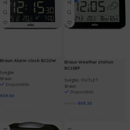
Braun Alarm clock BC10W
Braun Weather station
BC13BP
Sveglie
Braun
Sveglie
,
OUTLET
Disponibile
Braun
Disponibile
€
59.00
€
69.30
€
99.00
Aggiungi Al Carrello
Aggiungi Al Carrello