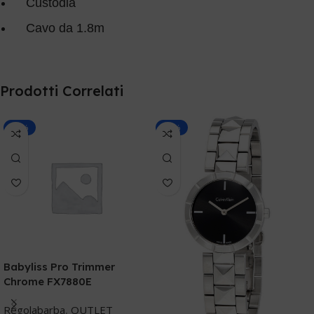
Custodia
Cavo da 1.8m
Prodotti Correlati
-20%
-30%
Babyliss Pro Trimmer
C
Chrome FX7880E
A
Regolabarba
,
OUTLET
C