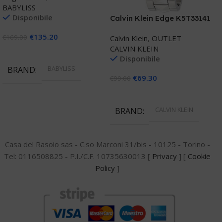
BABYLISS
C
Disponibile
Calvin Klein Edge K5T33141
€
135.20
€
169.00
€
Calvin Klein
,
OUTLET
CALVIN KLEIN
Aggiungi Al Carrello
Disponibile
BABYLISS
BRAND
€
69.30
€
99.00
Aggiungi Al Carrello
CALVIN KLEIN
BRAND
Casa del Rasoio sas - C.so Marconi 31/bis - 10125 - Torino -
Tel: 0116508825 - P.I./C.F. 10735630013 [
Privacy
] [
Cookie
Policy
]