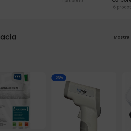
Corpor
1 prodotto
6 prodot
acia
Mostra
-23%