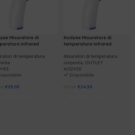
yee Misuratore di
Kodyee Misuratore di
peratura infrared
temperatura infrared
moscanner
Termoscanner
ratori di temperatura
Misuratori di temperatura
porea
corporea
,
OUTLET
YEE
KODYEE
isponibile
Disponibile
€
29.00
€
24.50
00
€
35.00
giungi Al Carrello
Aggiungi Al Carrello