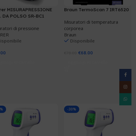
rer MISURAPRESSIONE
Braun TermoScan 7 IRT6520
. DA POLSO SR-BC1
Misuratori di temperatura
ratori di pressione
corporea
RER
Braun
isponibile
Disponibile
.00
€
68.00
€
78.00
giungi Al Carrello
Aggiungi Al Carrello
Facebo
Instag
WhatsA
6%
-30%