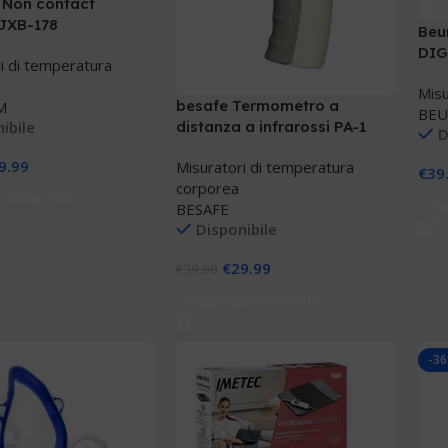
 Non contact
 JXB-178
Beu
DIG
i di temperatura
Misu
besafe Termometro a
M
BEU
distanza a infrarossi PA-1
ibile
D
9.99
Misuratori di temperatura
€
39
corporea
 Al Carrello
Ag
BESAFE
Disponibile
€
29.99
€
39.00
Aggiungi Al Carrello
-3