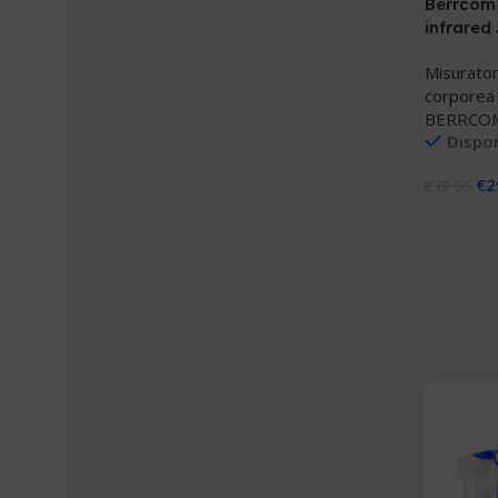
Berrcom
infrared
Misurator
corporea
BERRCO
Dispon
€
2
€
39.00
Aggiungi