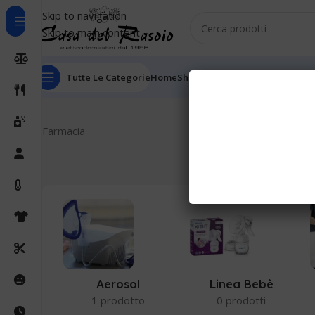
Skip to navigation
Skip to main content
Tutte Le Categorie
Home
Shop
Outlet
Chi Siamo
Informaz
Home
Farmacia
Farmacia
Aerosol
Linea Bebè
1 prodotto
0 prodotti