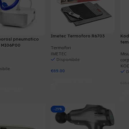
Imetec Termoforo R6703
Kod
eorosl pneumatico
tem
e MI06P00
Termofori
Ter
IMETEC
Misu
Disponibile
cor
KOD
ibile
€
69.00
D
Aggiungi Al Carrello
€
45.
 Al Carrello
Ag
-29%