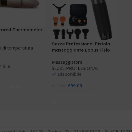
frared Thermometer
Sezze Professional Pistola
i di temperatura
massaggiante Lobus Fisio
Massaggiatore
ibile
SEZZE PROFESSIONAL
Disponibile
€
99.00
€
139.00
 Al Carrello
Aggiungi Al Carrello
arconi 31/bis - 10125 - Torino - Tel: 0116508825 - P.I./C.F. 10