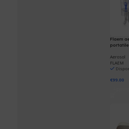
Flaem a
portatil
Aerosol
FLAEM
Dispon
€
99.00
Aggiungi