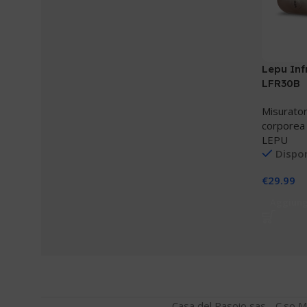
Lepu In
LFR30B
Misurator
corporea
LEPU
Dispon
€
29.99
Aggiungi
Casa del Rasoio sas - C.so M