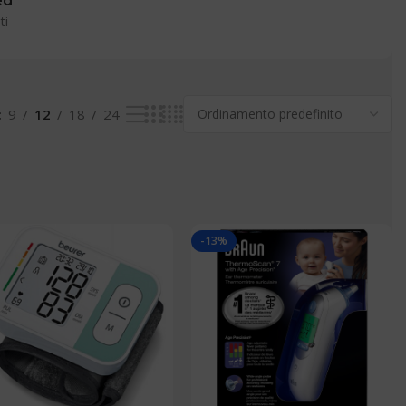
ea
ti
9
12
18
24
-13%