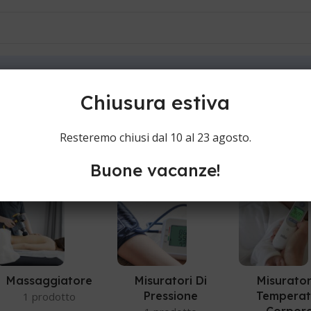
ioni
Contatti
Chiusura estiva
Resteremo chiusi dal 10 al 23 agosto.
Buone vacanze!
Massaggiatore
Misuratori Di
Misurator
Pressione
Temperat
1 prodotto