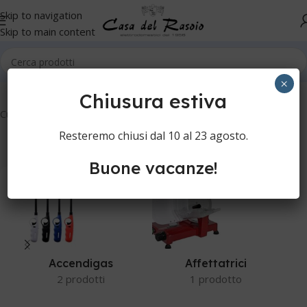
Skip to navigation
Skip to main content
Home
Cucina
×
Chiusura estiva
Cucina
Resteremo chiusi dal 10 al 23 agosto.
Buone vacanze!
Accendigas
Affettatrici
2 prodotti
1 prodotto