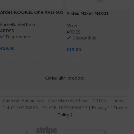
Ardes KOOKIE One AR1F601
Ardes MIxer MIX01
Fornello elettrico
Mixer
ARDES
ARDES
Disponibile
Disponibile
€
59.00
€
15.00
Aggiungi Al Carrello
Aggiungi Al Carrello
Carica altri prodotti
Casa del Rasoio sas - C.so Marconi 31/bis - 10125 - Torino -
Tel: 0116508825 - P.I./C.F. 10735630013 [
Privacy
] [
Cookie
Policy
]