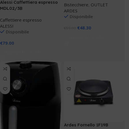
Alessi Caffettiera espresso
Bistecchiere
,
OUTLET
MDL02/3B
ARDES
Disponibile
Caffettiere espresso
ALESSI
€
48.30
€
69.00
Disponibile
Aggiungi Al Carrello
€
79.00
Aggiungi Al Carrello
Ardes Fornello 1F19B