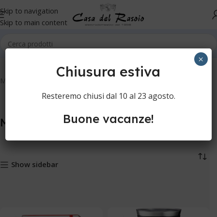
Skip to navigation
Skip to main content
Home
Cucina
Montalatte
×
Chiusura estiva
Montalatte
Resteremo chiusi dal 10 al 23 agosto.
Buone vacanze!
Montalatte
Show sidebar