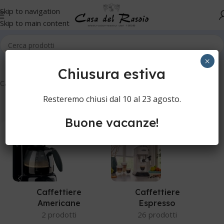
Skip to navigation
Skip to main content
Home
Cucina
Caffè
×
Chiusura estiva
Caffè
Resteremo chiusi dal 10 al 23 agosto.
Buone vacanze!
Caffettiere
Caffettiere
Americane
Espresso
2 prodotti
26 prodotti