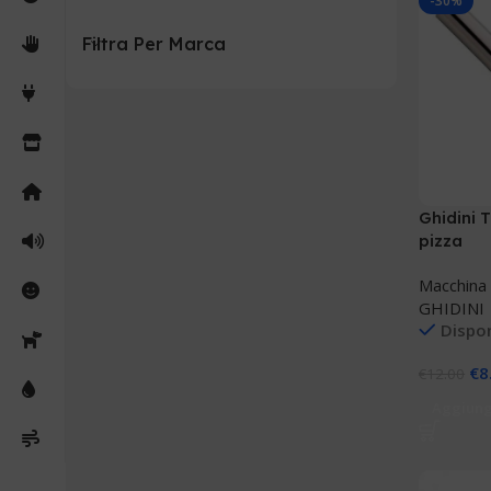
-30%
Filtra Per Marca
Ghidini 
pizza
Macchina
GHIDINI
Dispon
€
8
€
12.00
Aggiungi