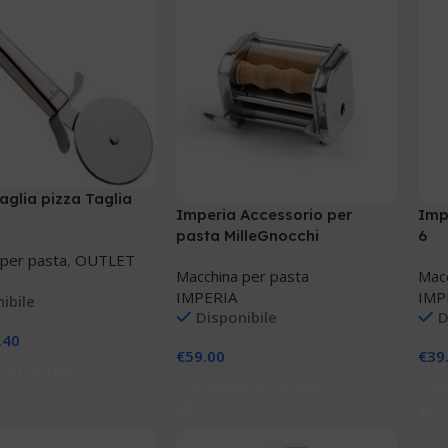
Taglia pizza Taglia
Imperia Accessorio per
Imp
pasta MilleGnocchi
6
 per pasta
,
OUTLET
Macchina per pasta
Macc
IMPERIA
IMP
ibile
Disponibile
D
.40
€
59.00
€
39
 Al Carrello
Aggiungi Al Carrello
Ag