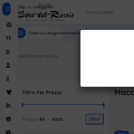
Skip to navigation
Skip to main content
Tutte Le Categorie
Home
Shop
Outlet
Chi Siamo
Informaz
Home
Cucina
Macchina per pasta
Macchina per pasta
Macc
Filtro Per Prezzo
Prezzo:
€0
—
€300
Filtra