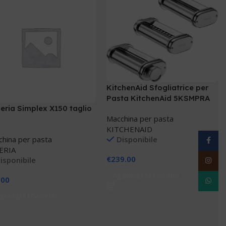
KitchenAid Sfogliatrice per
Pasta KitchenAid 5KSMPRA
eria Simplex X150 taglio
Macchina per pasta
KITCHENAID
hina per pasta
Disponibile
Facebo
ERIA
€
239.00
isponibile
Instag
Aggiungi Al Carrello
.00
WhatsA
giungi Al Carrello