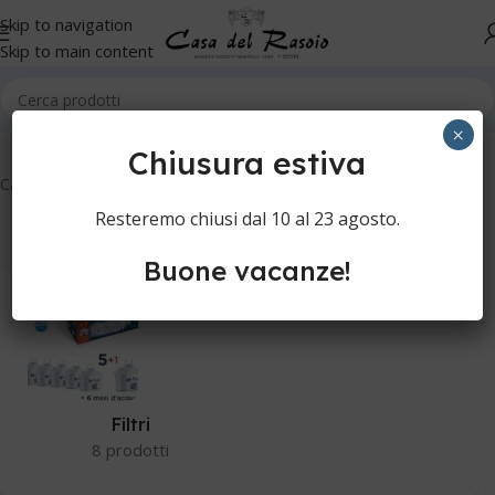
Skip to navigation
Skip to main content
Home
Cucina
Caraffe filtranti
×
Chiusura estiva
Caraffe filtranti
Resteremo chiusi dal 10 al 23 agosto.
Buone vacanze!
Filtri
8 prodotti