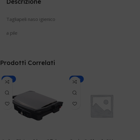
Descrizione
Tagliapeli naso igienico
a pile
Prodotti Correlati
-30%
-30%
C