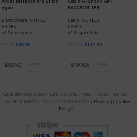
Ardes Bistecchiera Sfizio
Casio G-Shock GM-
A
maxi
5600SCM-1ER
C
Bistecchiere
,
OUTLET
Casio
,
OUTLET
C
ARDES
CASIO
Disponibile
Disponibile
€
€
48.30
€
111.30
€
69.00
€
159.00
Aggiungi Al Carrello
Aggiungi Al Carrello
ARDES
CASIO
BRAND
BRAND
Casa del Rasoio sas - C.so Marconi 31/bis - 10125 - Torino -
Tel: 0116508825 - P.I./C.F. 10735630013 [
Privacy
] [
Cookie
Policy
]