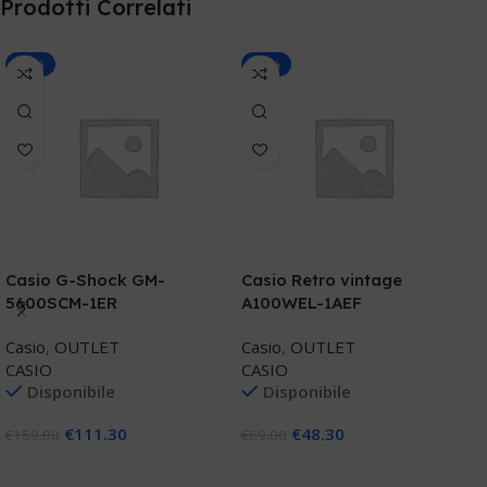
Prodotti Correlati
-30%
-30%
R
Casio G-Shock GM-
Casio Retro vintage
e
5600SCM-1ER
A100WEL-1AEF
M
Casio
,
OUTLET
Casio
,
OUTLET
R
CASIO
CASIO
Disponibile
Disponibile
€
€
111.30
€
48.30
€
159.00
€
69.00
Aggiungi Al Carrello
Aggiungi Al Carrello