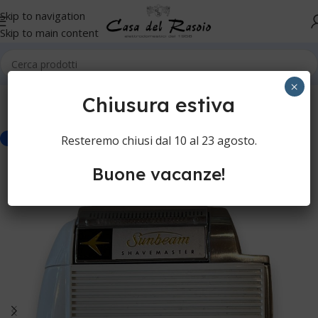
Skip to navigation
Skip to main content
Home
Cura della persona
Rasoi elettrici
Rasoi ricondizionati
×
Chiusura estiva
Resteremo chiusi dal 10 al 23 agosto.
-30%
Buone vacanze!