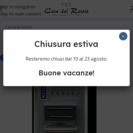
Skip to navigation
Skip to main content
Home
Cura della persona
Rasoi elettrici
Testine rasoi
×
Chiusura estiva
Resteremo chiusi dal 10 al 23 agosto.
-20%
Buone vacanze!