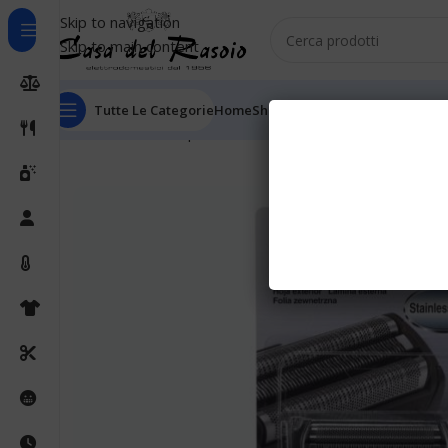
Skip to navigation
Skip to main content
Tutte Le Categorie
Home
Shop
Outlet
Chi Siamo
Informaz
Home
Cura della persona
Rasoi elettrici
Testine rasoi