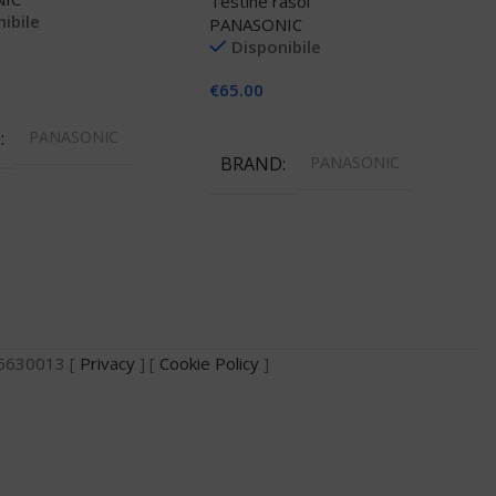
Testine rasoi
ibile
PANASONIC
Disponibile
€
65.00
 Al Carrello
Aggiungi Al Carrello
D
PANASONIC
BRAND
PANASONIC
735630013 [
Privacy
] [
Cookie Policy
]