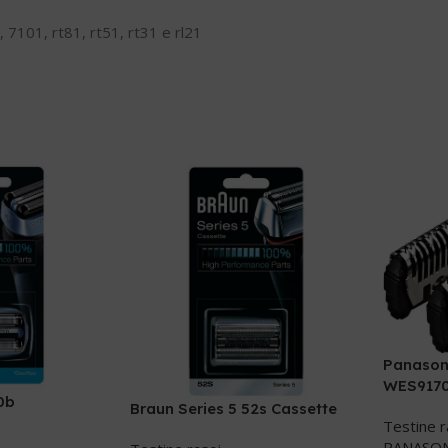
 7101, rt81, rt51, rt31 e rl21
Panasoni
WES917
0b
Braun Series 5 52s Cassette
Testine r
PANASO