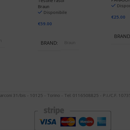
Testine rasoi
Dispon
Braun
Disponibile
€
25.00
€
59.00
Aggiungi
llo
Aggiungi Al Carrello
BRAN
n
BRAND
Braun
arconi 31/bis - 10125 - Torino - Tel: 0116508825 - P.I./C.F. 10