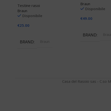
Braun
Testine rasoi
Disponibile
Braun
Disponibile
€
49.00
€
25.00
Aggiungi Al Carre
Aggiungi Al Carrello
BRAND
Brau
BRAND
Braun
Casa del Rasoio sas - C.so M