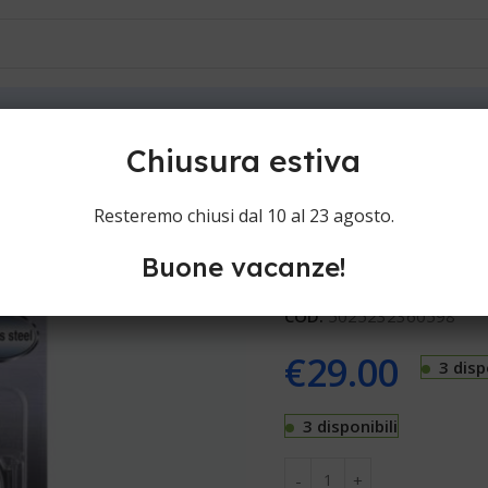
ioni
Contatti
Panasonic Retina wes9085
Chiusura estiva
Panasonic Re
Resteremo chiusi dal 10 al 23 agosto.
Buone vacanze!
Testine rasoi Panasonic R
COD:
5025232360598
€
29.00
3 disp
3 disponibili