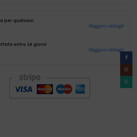
a per qualsiasi
Maggiori dettagli
ttata entro 14 giorni
Maggiori dettagli
Facebo
Instag
WhatsA