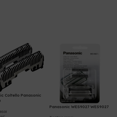
c Coltello Panasonic
0
Panasonic WES9027 WES9027
asoi
NIC