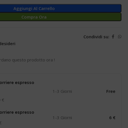
Aggiungi Al Carrello
Compra Ora
Condividi su:
desideri
rdano questo prodotto ora !
orriere espresso
1-3 Giorni
Free
0 €
orriere espresso
1-3 Giorni
6 €
 €