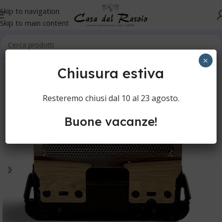
Skip to navigation
Skip to main content
Home
Cura della persona
Rasoi elettrici
Testine rasoi
×
Chiusura estiva
Resteremo chiusi dal 10 al 23 agosto.
Buone vacanze!