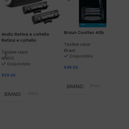
Braun Cooltec 40b
Andis Retina e coltello
B
Retina e coltello
C
Testine rasoi
Braun
Testine rasoi
T
Disponibile
ANDIS
B
Disponibile
€
49.00
€
59.00
€
Aggiungi Al Carrello
Aggiungi Al Carrello
Braun
BRAND
ANDIS
BRAND