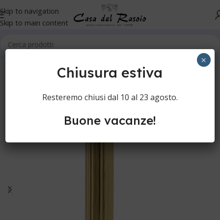
Skip to navigation
Skip to main content
Home
Cura della persona
Rasatura manuale
Rasoi di sicurezza
×
Chiusura estiva
Resteremo chiusi dal 10 al 23 agosto.
Buone vacanze!