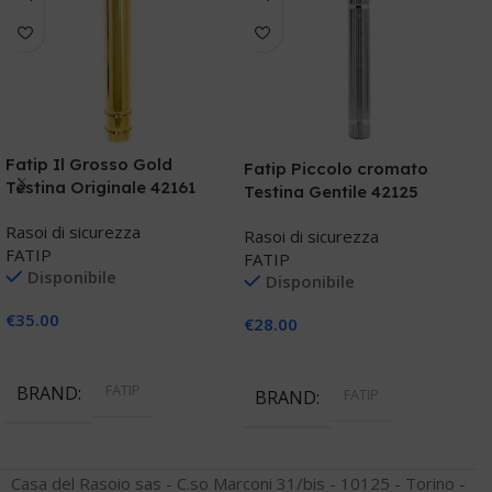
Fatip Il Grosso Gold
F
Fatip Piccolo cromato
Testina Originale 42161
p
Testina Gentile 42125
Rasoi di sicurezza
R
Rasoi di sicurezza
FATIP
F
FATIP
Disponibile
Disponibile
€
35.00
€
€
28.00
Aggiungi Al Carrello
Aggiungi Al Carrello
FATIP
BRAND
FATIP
BRAND
Casa del Rasoio sas - C.so Marconi 31/bis - 10125 - Torino -