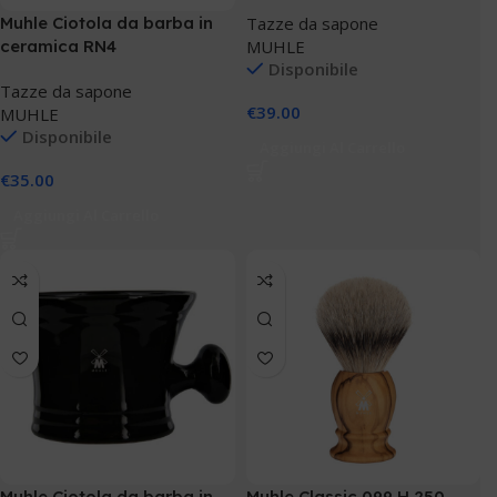
Tazze da sapone
Muhle Ciotola da barba in
MUHLE
ceramica RN4
Disponibile
Tazze da sapone
€
39.00
MUHLE
Disponibile
Aggiungi Al Carrello
€
35.00
Aggiungi Al Carrello
Muhle Ciotola da barba in
Muhle Classic 099 H 250