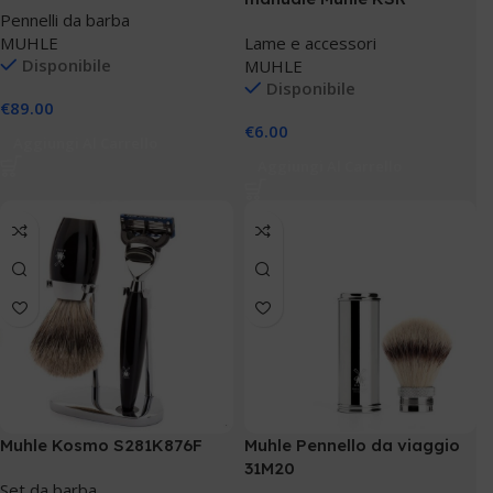
Pennelli da barba
MUHLE
Lame e accessori
Disponibile
MUHLE
Disponibile
€
89.00
€
6.00
Aggiungi Al Carrello
Aggiungi Al Carrello
Muhle Kosmo S281K876F
Muhle Pennello da viaggio
31M20
Set da barba