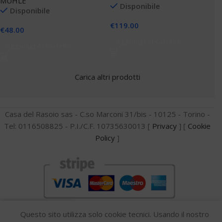
MUHLE
Disponibile
Disponibile
€
119.00
€
48.00
Aggiungi Al Carrello
Aggiungi Al Carrello
Carica altri prodotti
Casa del Rasoio sas - C.so Marconi 31/bis - 10125 - Torino -
Tel: 0116508825 - P.I./C.F. 10735630013 [
Privacy
] [
Cookie
Policy
]
0
Questo sito utilizza solo cookie tecnici. Usando il nostro
dina per
Confronta
Lista dei desideri
Carrello
Menu
Whatsapp