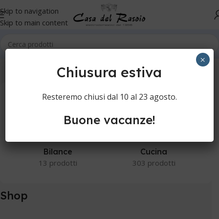
Skip to navigation
Skip to main content
Home
Shop
×
Chiusura estiva
Resteremo chiusi dal 10 al 23 agosto.
Buone vacanze!
Bilance
Cucina
13 prodotti
303 prodotti
Shop