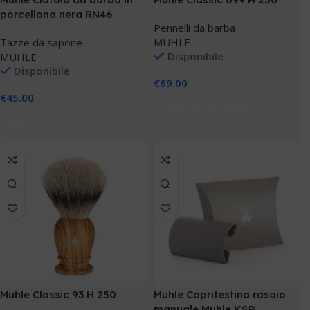
porcellana nera RN46
Pennelli da barba
Tazze da sapone
MUHLE
Disponibile
MUHLE
Disponibile
€
69.00
€
45.00
Aggiungi Al Carrello
Aggiungi Al Carrello
Muhle Classic 93 H 250
Muhle Copritestina rasoio
manuale Muhle KSR