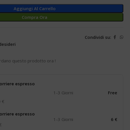
Aggiungi Al Carrello
Compra Ora
Condividi su:
desideri
rdano questo prodotto ora !
orriere espresso
1-3 Giorni
Free
0 €
orriere espresso
1-3 Giorni
6 €
 €