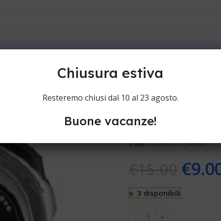
ioni
Contatti
gitale JT5402
Chiusura estiva
Justaminute 
Resteremo chiusi dal 10 al 23 agosto.
Buone vacanze!
Contaminuti Justaminute C
COD:
8008457054968
€
9.0
€
15.00
3 disponibili