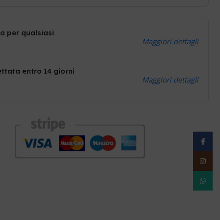
a per qualsiasi
Maggiori dettagli
ttata entro 14 giorni
Maggiori dettagli
Facebo
Instag
WhatsA