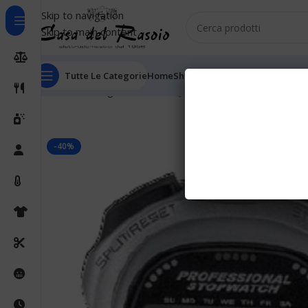
Skip to navigation
Skip to main content
Tutte Le Categorie
Home
Shop
Outlet
Chi Siamo
Informaz
Home
Orologi
Contaminuti
Justaminute Cronometro di
-40%