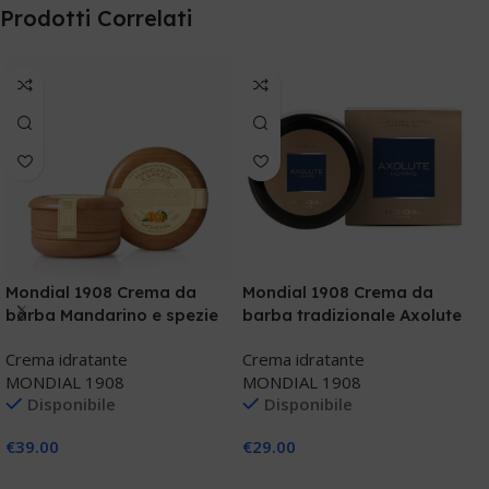
Prodotti Correlati
Mondial 1908 Crema da
Mondial 1908 Crema da
M
barba Mandarino e spezie
barba tradizionale Axolute
a
Homme
L
Crema idratante
Crema idratante
C
MONDIAL 1908
MONDIAL 1908
M
Disponibile
Disponibile
€
39.00
€
29.00
€
Aggiungi Al Carrello
Aggiungi Al Carrello