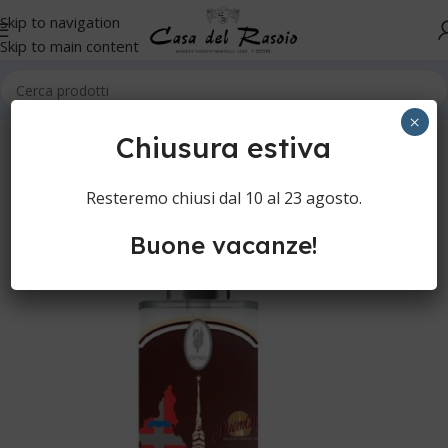
Skip to navigation
Skip to main content
Home
Cura della persona
Rasatura manuale
Crema idratante
×
Chiusura estiva
Resteremo chiusi dal 10 al 23 agosto.
Buone vacanze!