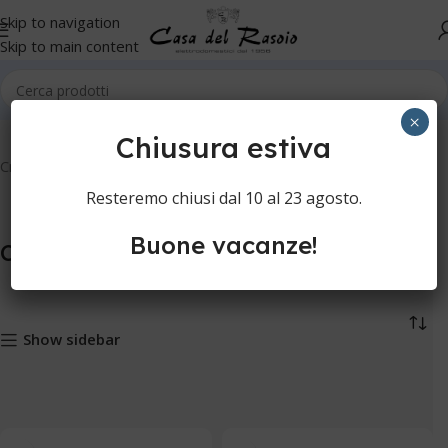
Skip to navigation
Skip to main content
Home
Cura della persona
Rasatura manuale
Crema idratante
×
Chiusura estiva
Crema idratante
Resteremo chiusi dal 10 al 23 agosto.
Buone vacanze!
Crema idratante
Show sidebar