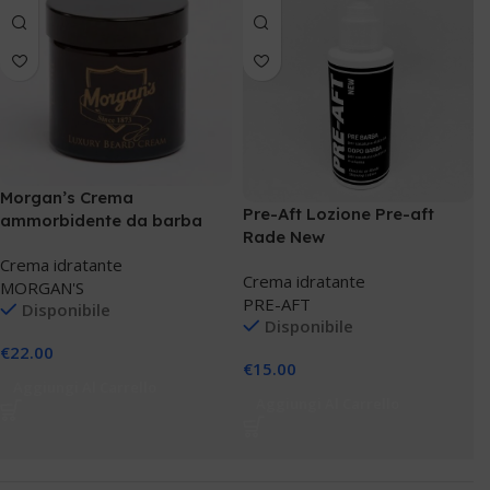
Morgan’s Crema
Pre-Aft Lozione Pre-aft
ammorbidente da barba
Rade New
Luxury Beard Cream 60 ML
Crema idratante
Crema idratante
MORGAN'S
PRE-AFT
Disponibile
Disponibile
€
22.00
€
15.00
Aggiungi Al Carrello
Aggiungi Al Carrello