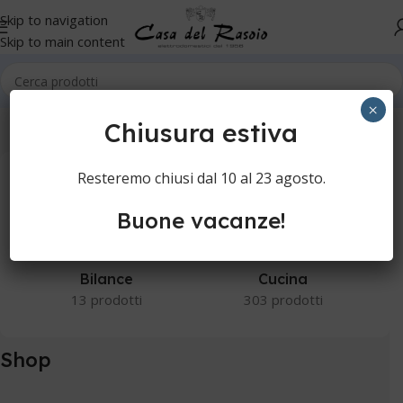
Skip to navigation
Skip to main content
Home
Shop
×
Chiusura estiva
Resteremo chiusi dal 10 al 23 agosto.
Buone vacanze!
Bilance
Cucina
13 prodotti
303 prodotti
Shop