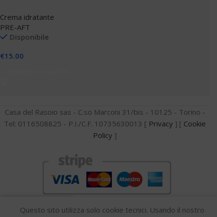
Crema idratante
PRE-AFT
Disponibile
€
15.00
Aggiungi Al Carrello
Casa del Rasoio sas - C.so Marconi 31/bis - 10125 - Torino -
Tel: 0116508825 - P.I./C.F. 10735630013 [
Privacy
] [
Cookie
Policy
]
0
Questo sito utilizza solo cookie tecnici. Usando il nostro
dina per
Confronta
Lista dei desideri
Carrello
Menu
Whatsapp