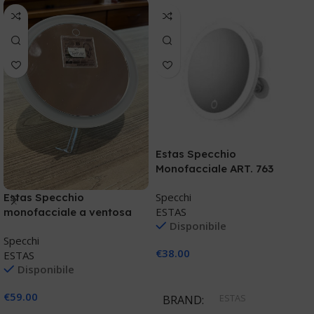
Estas Specchio
Monofacciale ART. 763
Specchi
Estas Specchio
E
ESTAS
monofacciale a ventosa
m
Disponibile
ART.769
A
Specchi
S
€
38.00
ESTAS
E
Disponibile
Aggiungi Al Carrello
€
59.00
€
ESTAS
BRAND