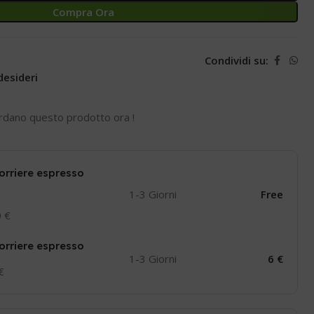
Compra Ora
Condividi su:
desideri
rdano questo prodotto ora !
orriere espresso
1-3 Giorni
Free
0 €
orriere espresso
1-3 Giorni
6 €
 €