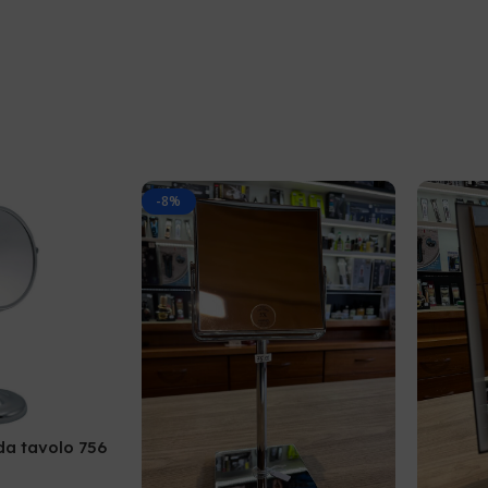
-8%
da tavolo 756