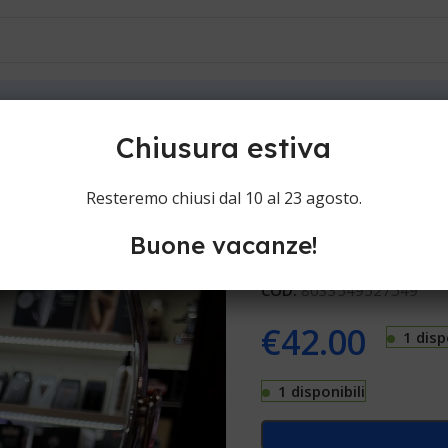
ioni
Contatti
Chiusura estiva
Morocutti Sp
Resteremo chiusi dal 10 al 23 agosto.
Buone vacanze!
Specchi Morocutti Specchi
COD:
8033549527549
€
42.00
1 disp
1 disponibili