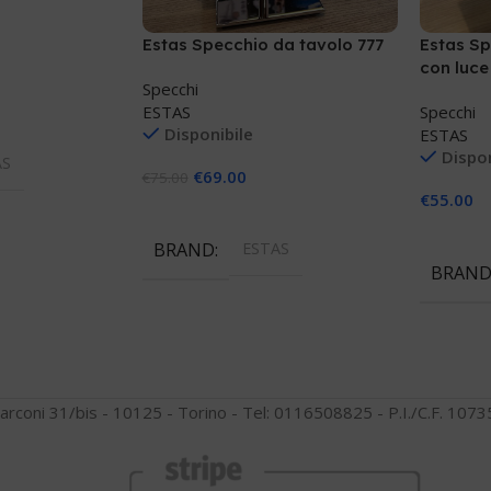
Estas Specchio da tavolo 777
Estas S
con luce
Specchi
ESTAS
Specchi
llo
Disponibile
ESTAS
Dispon
AS
€
69.00
€
75.00
€
55.00
Aggiungi Al Carrello
Aggiungi
BRAND
ESTAS
BRAN
arconi 31/bis - 10125 - Torino - Tel: 0116508825 - P.I./C.F. 10