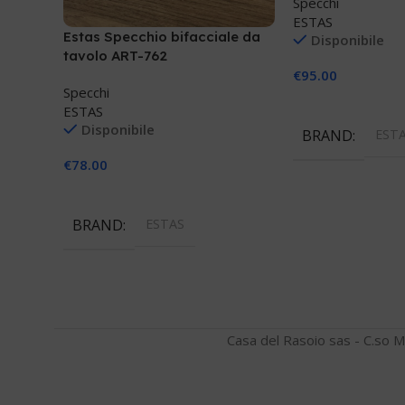
Specchi
ESTAS
Estas Specchio bifacciale da
Disponibile
tavolo ART-762
€
95.00
Specchi
Aggiungi Al Carre
ESTAS
Disponibile
BRAND
EST
€
78.00
Aggiungi Al Carrello
BRAND
ESTAS
Casa del Rasoio sas - C.so M