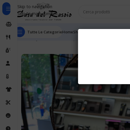
Skip to navigation
Skip to main content
Tutte Le Categorie
Home
Shop
Outlet
Chi Siamo
Informaz
Home
Specchi
Morocutti Specchio 5 40776