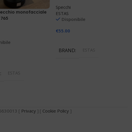
Specchi
pecchio monofacciale
ESTAS
 765
Disponibile
€
55.00
Aggiungi Al Carrello
ibile
BRAND
ESTAS
 Al Carrello
D
ESTAS
735630013 [
Privacy
] [
Cookie Policy
]