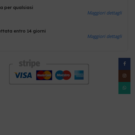
a per qualsiasi
Maggiori dettagli
ttata entro 14 giorni
Maggiori dettagli
Facebo
Instag
WhatsA