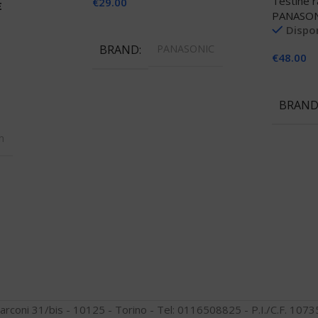
Testine r
€
29.00
E
PANASO
Aggiungi Al Carrello
Dispon
BRAND
PANASONIC
€
48.00
Aggiungi
BRAN
llo
n
arconi 31/bis - 10125 - Torino - Tel: 0116508825 - P.I./C.F. 10