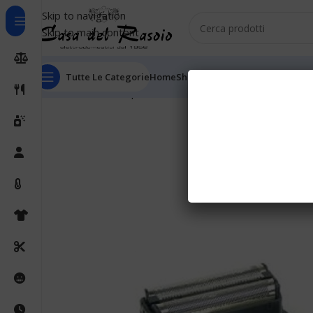
Skip to navigation
Skip to main content
Tutte Le Categorie
Home
Shop
Outlet
Chi Siamo
Informaz
Home
Cura della persona
Rasoi elettrici
Testine rasoi