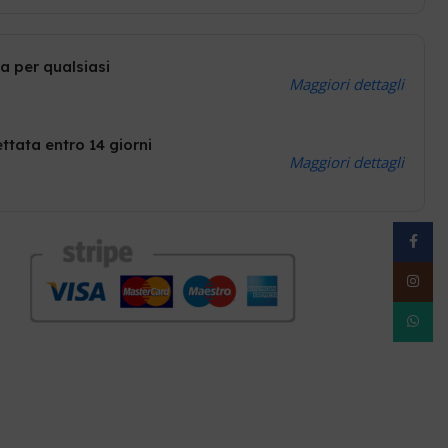
a per qualsiasi
Maggiori dettagli
ttata entro 14 giorni
Maggiori dettagli
Facebo
Instag
WhatsA