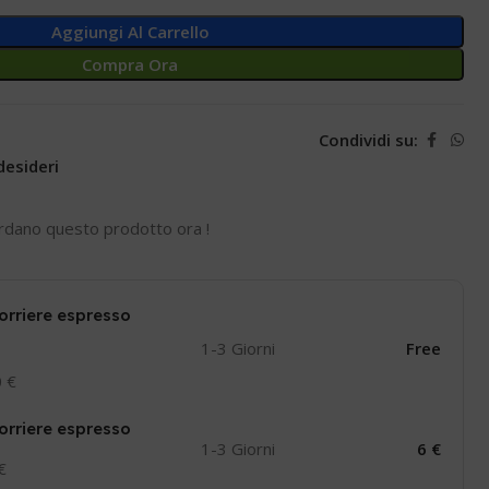
Aggiungi Al Carrello
Compra Ora
Condividi su:
desideri
rdano questo prodotto ora !
orriere espresso
1-3 Giorni
Free
0 €
orriere espresso
1-3 Giorni
6 €
 €