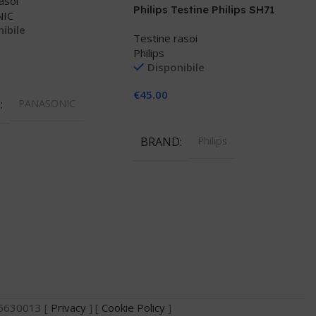
asoi
Philips Testine Philips SH71
NIC
ibile
Testine rasoi
Philips
Disponibile
 Al Carrello
€
45.00
D
PANASONIC
Aggiungi Al Carrello
BRAND
Philips
735630013 [
Privacy
] [
Cookie Policy
]