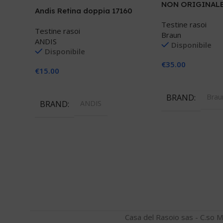
NON ORIGINAL
Andis Retina doppia 17160
Testine rasoi
Testine rasoi
Braun
ANDIS
Disponibile
Disponibile
€
35.00
€
15.00
Aggiungi Al Carre
Aggiungi Al Carrello
BRAND
Brau
BRAND
ANDIS
Casa del Rasoio sas - C.so M