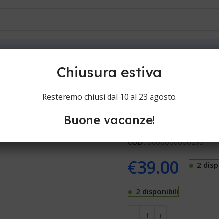
ioni
Contatti
Carrera-Payer Combi carrera k9118031
Chiusura estiva
Carrera-Paye
Resteremo chiusi dal 10 al 23 agosto.
Buone vacanze!
Testine rasoi Carrera-Pay
COD:
0000000000293
€
39.00
2 disp
2 disponibili