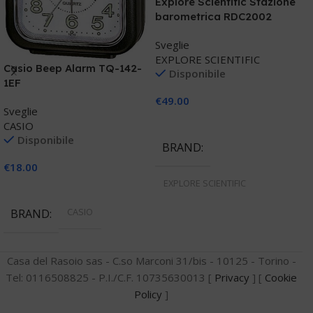
Explore Scientific Stazione
barometrica RDC2002
Sveglie
J
EXPLORE SCIENTIFIC
Casio Beep Alarm TQ-142-
d
Disponibile
1EF
S
€
49.00
Sveglie
J
Aggiungi Al Carrello
CASIO
Disponibile
BRAND
€
€
18.00
EXPLORE SCIENTIFIC
Aggiungi Al Carrello
CASIO
BRAND
Casa del Rasoio sas - C.so Marconi 31/bis - 10125 - Torino -
Tel: 0116508825 - P.I./C.F. 10735630013 [
Privacy
] [
Cookie
Policy
]