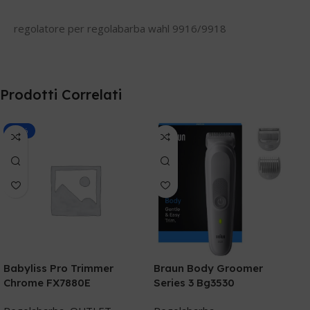
regolatore per regolabarba wahl 9916/9918
Prodotti Correlati
-20%
Babyliss Pro Trimmer
Braun Body Groomer
Chrome FX7880E
Series 3 Bg3530
B