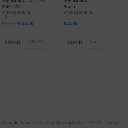
Regolabarba
,
OUTLET
Regolabarba
S
BABYLISS
Braun
Disponibile
Disponibile
R
€
135.20
€
55.00
B
€
169.00
Aggiungi Al Carrello
Aggiungi Al Carrello
€
BABYLISS
Braun
BRAND
BRAND
Casa del Rasoio sas - C.so Marconi 31/bis - 10125 - Torino -