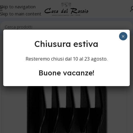
Skip to navigation
Skip to main content
Home
Cura della persona
Regolabarba
×
Chiusura estiva
Resteremo chiusi dal 10 al 23 agosto.
Buone vacanze!