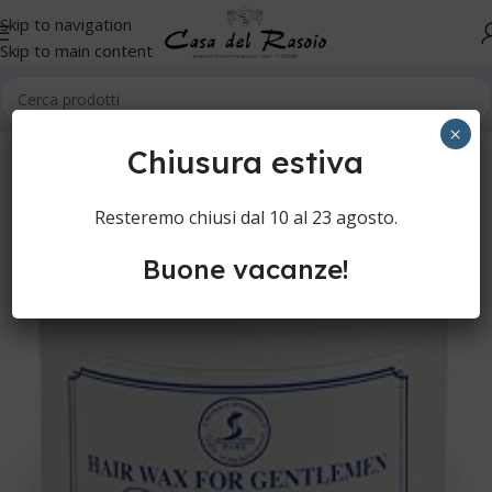
Skip to navigation
Skip to main content
Home
Cura della persona
Cura della barba
Cera da barba
×
Chiusura estiva
Resteremo chiusi dal 10 al 23 agosto.
Buone vacanze!