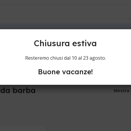
ioni
Contatti
ba
Chiusura estiva
Resteremo chiusi dal 10 al 23 agosto.
Buone vacanze!
 da barba
Mostra