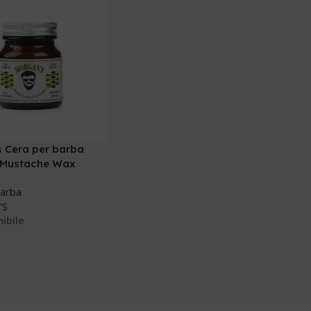
 Cera per barba
 Mustache Wax
barba
'S
ibile
 Al Carrello