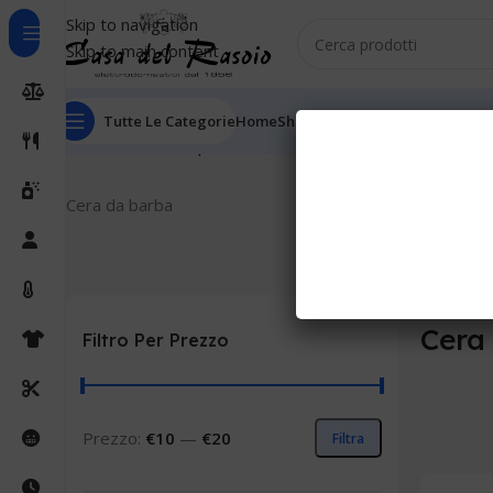
Skip to navigation
Skip to main content
Tutte Le Categorie
Home
Shop
Outlet
Chi Siamo
Informaz
Home
Cura della persona
Cura della barba
Cera da bar
Cera da barba
Cera
Filtro Per Prezzo
Prezzo:
€10
—
€20
Filtra