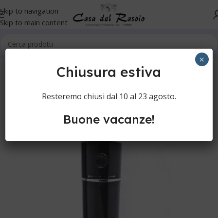
Skip to navigation
Skip to main content
Home
Cura della persona
Tagliacapelli
Tagliacapelli
×
Chiusura estiva
Resteremo chiusi dal 10 al 23 agosto.
Buone vacanze!