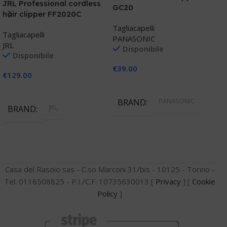
JRL Professional cordless
GC20
hair clipper FF2020C
P
Tagliacapelli
P
Tagliacapelli
PANASONIC
JRL
Disponibile
T
Disponibile
P
€
39.00
€
129.00
Aggiungi Al Carrello
€
Aggiungi Al Carrello
PANASONIC
BRAND
JRL
BRAND
Casa del Rasoio sas - C.so Marconi 31/bis - 10125 - Torino -
Tel: 0116508825 - P.I./C.F. 10735630013 [
Privacy
] [
Cookie
Policy
]