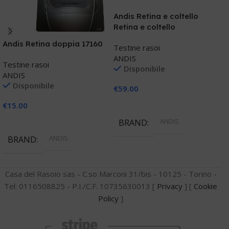
o
Andis Retina e coltello
o
T
Retina e coltello
B
Andis Retina doppia 17160
Testine rasoi
ANDIS
Testine rasoi
€
Disponibile
ANDIS
Disponibile
€
59.00
€
15.00
Aggiungi Al Carrello
ANDIS
Aggiungi Al Carrello
BRAND
ANDIS
BRAND
Casa del Rasoio sas - C.so Marconi 31/bis - 10125 - Torino -
Tel: 0116508825 - P.I./C.F. 10735630013 [
Privacy
] [
Cookie
Policy
]