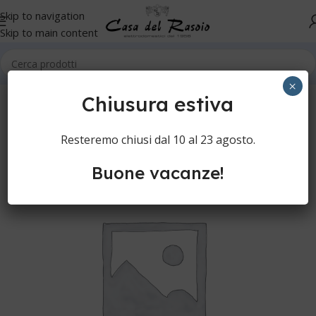
Skip to navigation
Skip to main content
Home
Cura della persona
Rasoi elettrici
Testine rasoi
×
Chiusura estiva
Resteremo chiusi dal 10 al 23 agosto.
Buone vacanze!