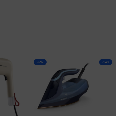
-6%
-14%