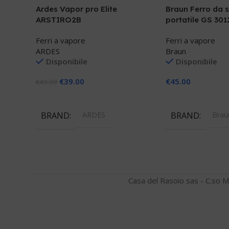
Ardes Vapor pro Elite
Braun Ferro da s
ARSTIRO2B
portatile GS 301
Ferri a vapore
Ferri a vapore
ARDES
Braun
Disponibile
Disponibile
€
39.00
€
45.00
€
49.00
Aggiungi Al Carrello
Aggiungi Al Carre
BRAND
ARDES
BRAND
Brau
Casa del Rasoio sas - C.so M