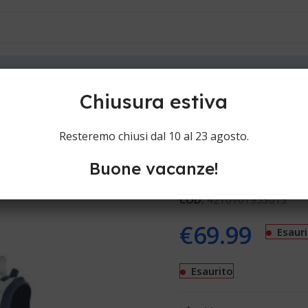
ioni
Contatti
cel DW5210 D1
Chiusura estiva
Rowenta Foc
Resteremo chiusi dal 10 al 23 agosto.
Buone vacanze!
Ferri a vapore Rowenta F
COD:
4210101953013
€
69.99
Esaur
Esaurito