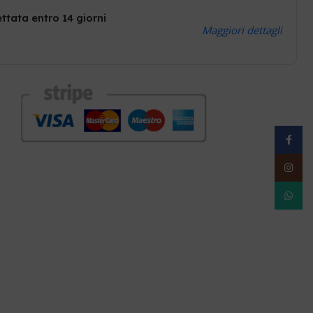
ttata entro 14 giorni
Maggiori dettagli
Facebo
Instag
WhatsA