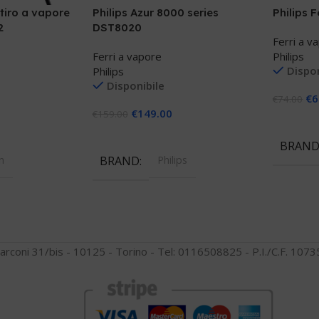
tiro a vapore
Philips Azur 8000 series
Philips 
2
DST8020
Ferri a v
Ferri a vapore
Philips
Dispon
Philips
Disponibile
€
6
€
74.00
€
149.00
€
159.00
Aggiungi
llo
Aggiungi Al Carrello
BRAN
n
BRAND
Philips
arconi 31/bis - 10125 - Torino - Tel: 0116508825 - P.I./C.F. 10