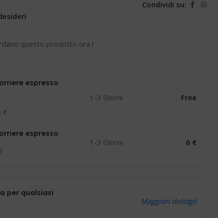
Condividi su:
desideri
rdano questo prodotto ora !
orriere espresso
1-3 Giorni
Free
0 €
orriere espresso
1-3 Giorni
6 €
 €
a per qualsiasi
Maggiori dettagli