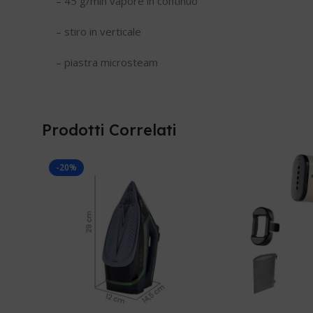
– 45 g/min vapore in continuo
– stiro in verticale
– piastra microsteam
Prodotti Correlati
-20%