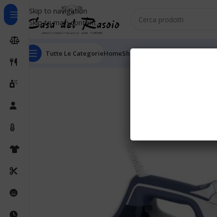
Skip to navigation
Skip to main content
Tutte Le Categorie
Home
Shop
Outlet
Chi Siamo
Informaz
Home
Ferri da stiro
Ferri a vapore
Rowenta Focus Ex