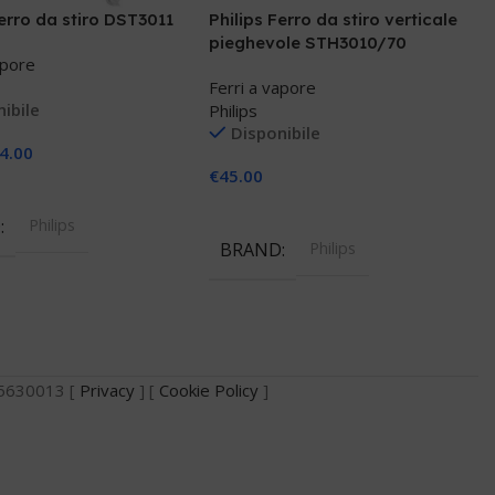
Ferro da stiro DST3011
Philips Ferro da stiro verticale
pieghevole STH3010/70
apore
Ferri a vapore
ibile
Philips
Disponibile
4.00
€
45.00
 Al Carrello
Aggiungi Al Carrello
D
Philips
BRAND
Philips
735630013 [
Privacy
] [
Cookie Policy
]