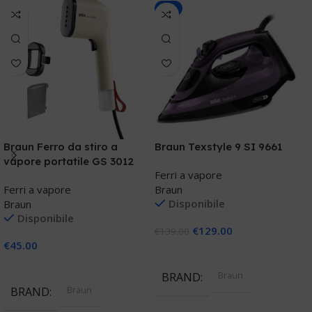
-7%
P
Braun Ferro da stiro a
Braun Texstyle 9 SI 9661
v
vapore portatile GS 3012
Ferri a vapore
F
Ferri a vapore
Braun
P
Disponibile
Braun
Disponibile
€
129.00
€
139.00
€
€
45.00
Aggiungi Al Carrello
Aggiungi Al Carrello
Braun
BRAND
Braun
BRAND