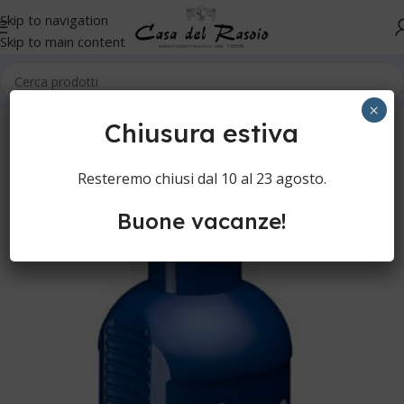
Skip to navigation
Skip to main content
Home
Ferri da stiro
Ferri a vapore
×
Chiusura estiva
Resteremo chiusi dal 10 al 23 agosto.
Buone vacanze!