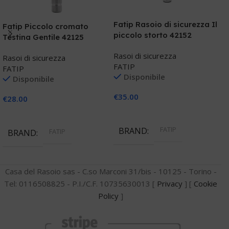
F
p
Fatip Rasoio di sicurezza Il
Fatip Piccolo cromato
piccolo storto 42152
Testina Gentile 42125
R
F
Rasoi di sicurezza
Rasoi di sicurezza
FATIP
FATIP
Disponibile
Disponibile
€
€
35.00
€
28.00
Aggiungi Al Carrello
Aggiungi Al Carrello
FATIP
BRAND
FATIP
BRAND
Casa del Rasoio sas - C.so Marconi 31/bis - 10125 - Torino -
Tel: 0116508825 - P.I./C.F. 10735630013 [
Privacy
] [
Cookie
Policy
]