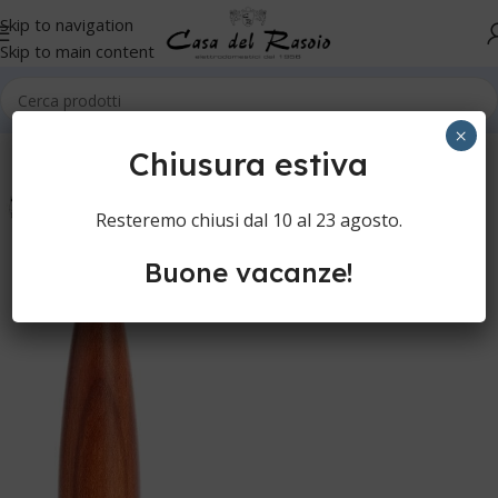
Skip to navigation
Skip to main content
Home
Cura della persona
Rasatura manuale
Rasoi di sicurezza
×
Chiusura estiva
Resteremo chiusi dal 10 al 23 agosto.
Buone vacanze!