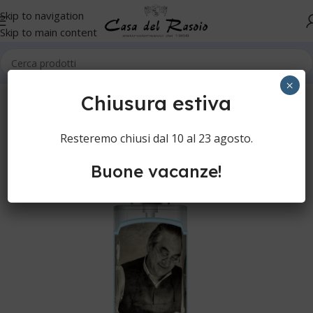
Skip to navigation
Skip to main content
Home
Cura della persona
Rasatura manuale
Aftershave
×
Chiusura estiva
Resteremo chiusi dal 10 al 23 agosto.
Buone vacanze!