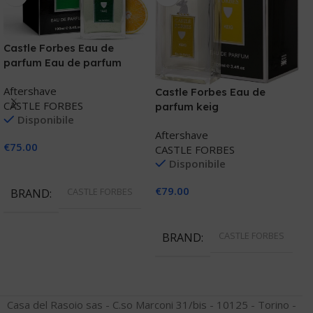
Castle Forbes Eau de
parfum Eau de parfum
limone petitgrain
E
Aftershave
Castle Forbes Eau de
CASTLE FORBES
A
parfum keig
Disponibile
E
Aftershave
€
75.00
CASTLE FORBES
€
Disponibile
Aggiungi Al Carrello
€
79.00
CASTLE FORBES
BRAND
Aggiungi Al Carrello
CASTLE FORBES
BRAND
Casa del Rasoio sas - C.so Marconi 31/bis - 10125 - Torino -