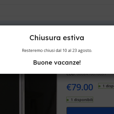
ioni
Contatti
e
Castle Forbes Eau de parfum keig
Chiusura estiva
Castle Forbe
Resteremo chiusi dal 10 al 23 agosto.
Buone vacanze!
Aftershave Castle Forbes 
COD:
0608476070031
€
79.00
1 disp
1 disponibili