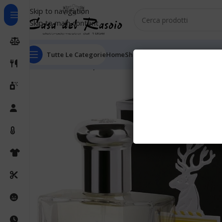
Skip to navigation
Skip to main content
Tutte Le Categorie
Home
Shop
Outlet
Chi Siamo
Informaz
Home
Cura della persona
Rasatura manuale
Aftershav