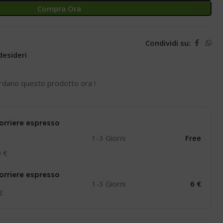
Compra Ora
Condividi su:
desideri
rdano questo prodotto ora !
orriere espresso
1-3 Giorni
Free
0 €
orriere espresso
1-3 Giorni
6 €
 €