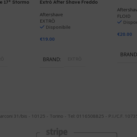
ve 17° Stormo
Extrò After Shave Freddo
Aftersha
Aftershave
FLOID
EXTRÒ
Dispon
Disponibile
€
20.00
€
19.00
Aggiungi
llo
Aggiungi Al Carrello
BRAN
RÒ
BRAND
EXTRÒ
arconi 31/bis - 10125 - Torino - Tel: 0116508825 - P.I./C.F. 10