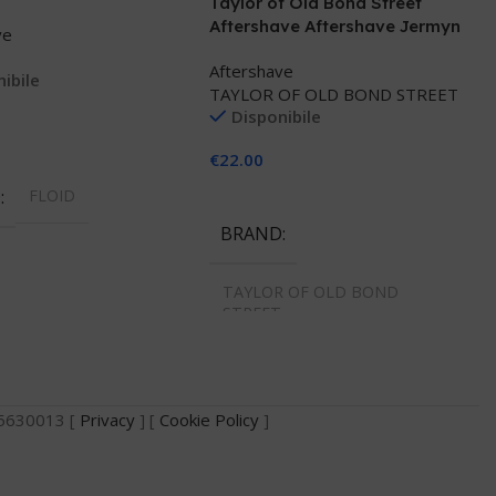
Taylor of Old Bond Street
Aftershave Aftershave Jermyn
ve
street collection
Aftershave
ibile
TAYLOR OF OLD BOND STREET
Disponibile
€
22.00
 Al Carrello
Aggiungi Al Carrello
D
FLOID
BRAND
TAYLOR OF OLD BOND
STREET
735630013 [
Privacy
] [
Cookie Policy
]