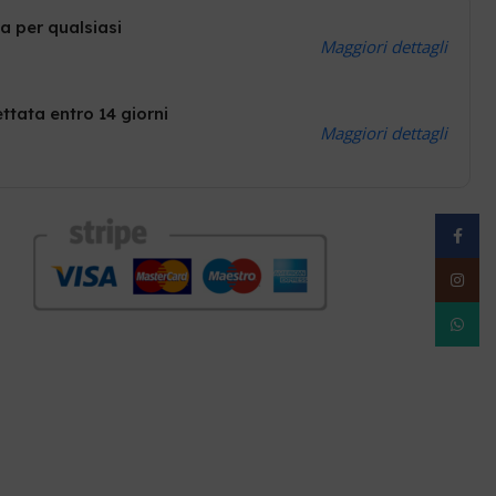
a per qualsiasi
Maggiori dettagli
ttata entro 14 giorni
Maggiori dettagli
Facebo
Instag
WhatsA