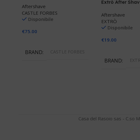
petitgrain
Extrò After Sha
Aftershave
CASTLE FORBES
Aftershave
Disponibile
EXTRÒ
Disponibile
€
75.00
€
19.00
Aggiungi Al Carrello
Aggiungi Al Carre
BRAND
CASTLE FORBES
BRAND
EXT
Casa del Rasoio sas - C.so M