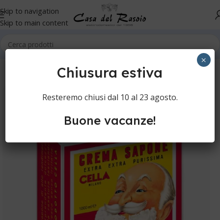
Skip to navigation
Skip to main content
Home
Cura della persona
Rasatura manuale
Schiume e saponi
×
Chiusura estiva
Resteremo chiusi dal 10 al 23 agosto.
Buone vacanze!