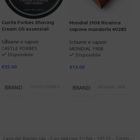
Castle Forbes Shaving
Mondial 1908 Ricarica
T
Cream Oli essenziali
sapone mandorla 40285
C
l
Schiume e saponi
Schiume e saponi
S
CASTLE FORBES
MONDIAL 1908
T
Disponibile
Disponibile
S
€
35.00
€
13.00
€
Aggiungi Al Carrello
Aggiungi Al Carrello
CASTLE FORBES
BRAND
MONDIAL 1908
BRAND
Casa del Rasoio sas - C.so Marconi 31/bis - 10125 - Torino -