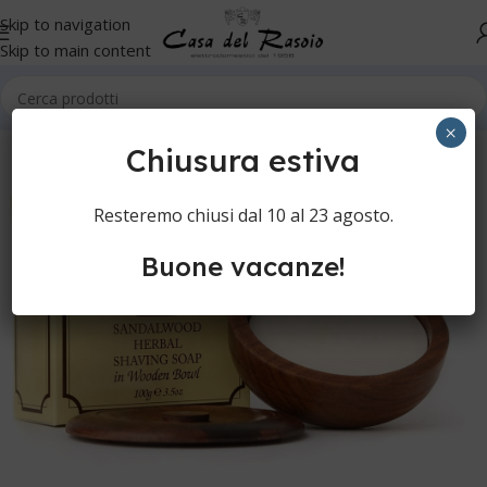
Skip to navigation
Skip to main content
Home
Cura della persona
Rasatura manuale
Schiume e saponi
×
Chiusura estiva
Resteremo chiusi dal 10 al 23 agosto.
Buone vacanze!