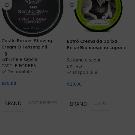
Castle Forbes Shaving
Extrò Crema da barba
Cream Oli essenziali
Felce Biancospino sapone
Schiume e saponi
E
Schiume e saponi
CASTLE FORBES
C
EXTRÒ
Disponibile
Disponibile
S
€
35.00
€
29.00
E
Aggiungi Al Carrello
Aggiungi Al Carrello
€
CASTLE FORBES
BRAND
EXTRÒ
BRAND