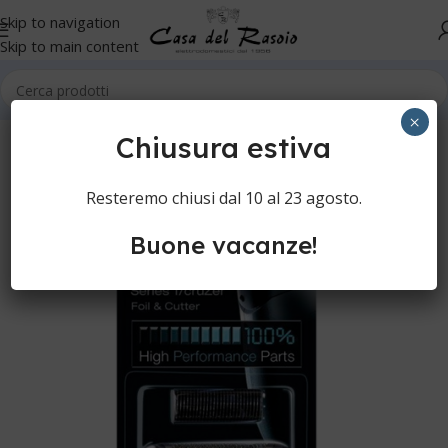
Skip to navigation
Skip to main content
Home
Cura della persona
Rasoi elettrici
Testine rasoi
×
Chiusura estiva
Resteremo chiusi dal 10 al 23 agosto.
Buone vacanze!