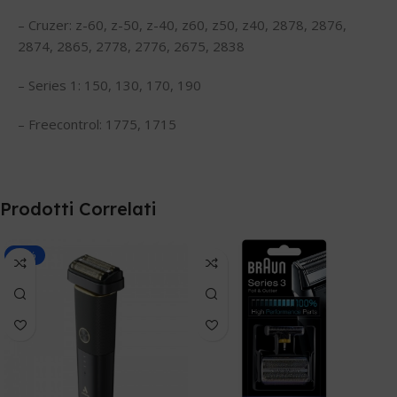
– Cruzer: z-60, z-50, z-40, z60, z50, z40, 2878, 2876,
2874, 2865, 2778, 2776, 2675, 2838
– Series 1: 150, 130, 170, 190
– Freecontrol: 1775, 1715
Prodotti Correlati
-10%
P