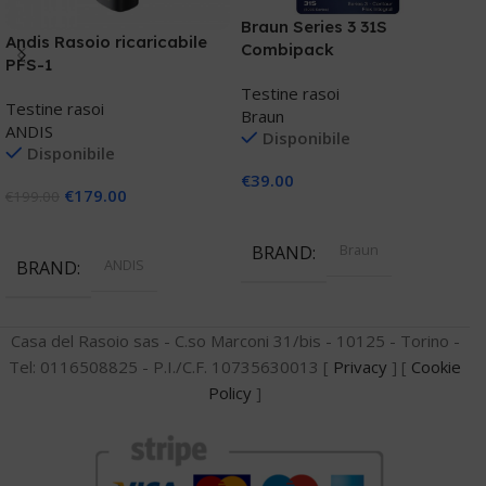
P
Braun Series 3 31S
Andis Rasoio ricaricabile
Combipack
PFS-1
T
P
Testine rasoi
Testine rasoi
Braun
ANDIS
Disponibile
€
Disponibile
€
39.00
€
179.00
€
199.00
Aggiungi Al Carrello
Aggiungi Al Carrello
Braun
BRAND
ANDIS
BRAND
Casa del Rasoio sas - C.so Marconi 31/bis - 10125 - Torino -
Tel: 0116508825 - P.I./C.F. 10735630013 [
Privacy
] [
Cookie
Policy
]