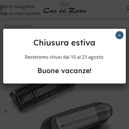
Skip to navigation
Skip to main content
Home
Cura della persona
Rasoi elettrici
Testine rasoi
×
Chiusura estiva
Resteremo chiusi dal 10 al 23 agosto.
Buone vacanze!