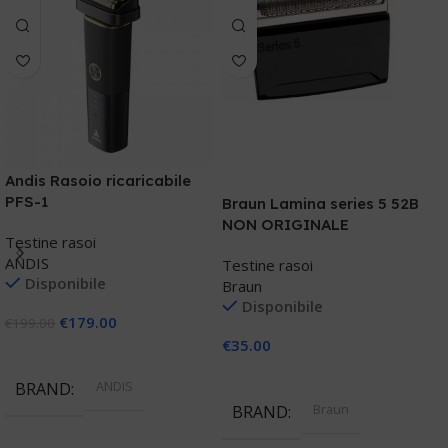
P
P
Andis Rasoio ricaricabile
PFS-1
T
Braun Lamina series 5 52B
P
NON ORIGINALE
Testine rasoi
ANDIS
Testine rasoi
€
Disponibile
Braun
Disponibile
€
179.00
€
199.00
€
35.00
Aggiungi Al Carrello
Aggiungi Al Carrello
ANDIS
BRAND
Braun
BRAND