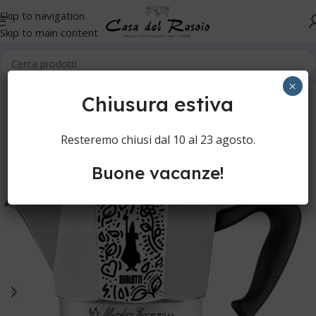
Skip to navigation
Skip to main content
Home
Cucina
Caffè
Moka
×
Chiusura estiva
Resteremo chiusi dal 10 al 23 agosto.
Buone vacanze!