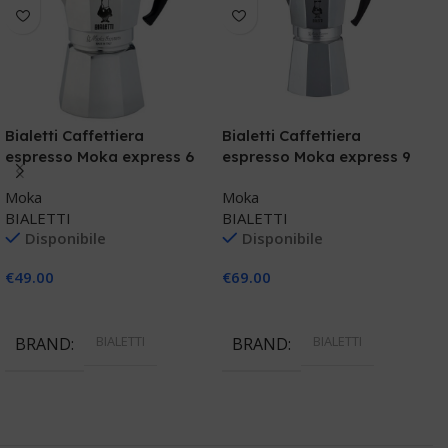
Bialetti Caffettiera
Bialetti Caffettiera
B
espresso Moka express 6
espresso Moka express 9
e
tz
tz
I
Moka
Moka
M
BIALETTI
BIALETTI
B
Disponibile
Disponibile
€
49.00
€
69.00
€
Aggiungi Al Carrello
Aggiungi Al Carrello
BIALETTI
BIALETTI
BRAND
BRAND