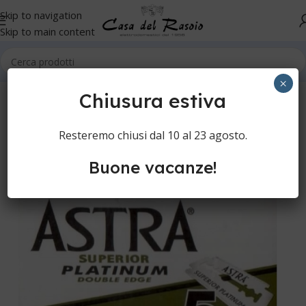
Skip to navigation
Skip to main content
Home
Cura della persona
Rasatura manuale
Lame e accessori
×
Chiusura estiva
Resteremo chiusi dal 10 al 23 agosto.
Buone vacanze!