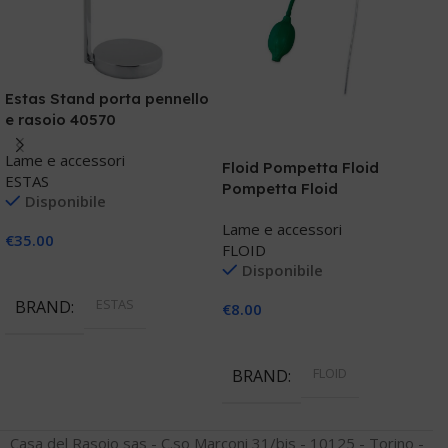
M
Estas Stand porta pennello
S
e rasoio 40570
L
Lame e accessori
Floid Pompetta Floid
ESTAS
Pompetta Floid
Disponibile
Lame e accessori
€
€
35.00
FLOID
Disponibile
Aggiungi Al Carrello
ESTAS
BRAND
€
8.00
Aggiungi Al Carrello
FLOID
BRAND
Casa del Rasoio sas - C.so Marconi 31/bis - 10125 - Torino -