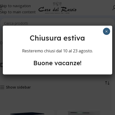
Skip to navigation
Skip to main content
Home
Ventilazione
Deumidificatori
×
Chiusura estiva
Deumidificatori
Resteremo chiusi dal 10 al 23 agosto.
Buone vacanze!
Deumidificatori
Show sidebar