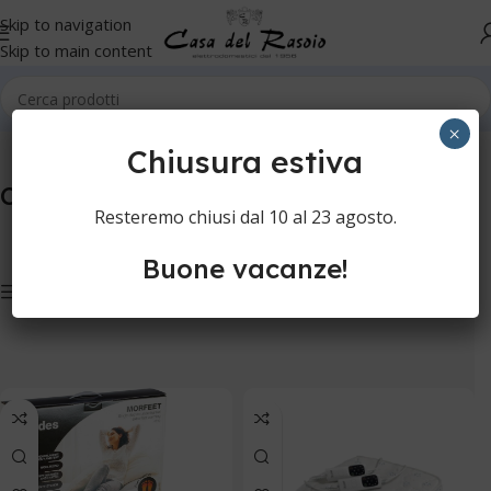
Skip to navigation
Skip to main content
Home
Altro
Coperte elettriche
×
Chiusura estiva
Coperte elettriche
Resteremo chiusi dal 10 al 23 agosto.
Buone vacanze!
Show sidebar