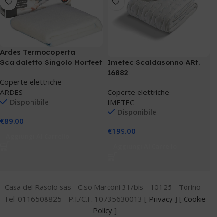
Ardes Termocoperta
Imetec Scaldasonno ARt.
Scaldaletto Singolo Morfeet
16882
4F11
Coperte elettriche
Coperte elettriche
ARDES
Disponibile
IMETEC
Disponibile
€
89.00
€
199.00
Aggiungi Al Carrello
Aggiungi Al Carrello
Casa del Rasoio sas - C.so Marconi 31/bis - 10125 - Torino -
Tel: 0116508825 - P.I./C.F. 10735630013 [
Privacy
] [
Cookie
Policy
]