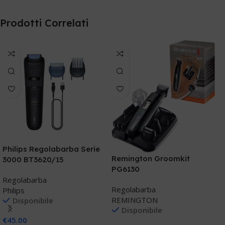
Prodotti Correlati
S
P
Philips Regolabarba Serie
T
Remington Groomkit
3000 BT3620/15
R
L
PG6130
S
Regolabarba
Regolabarba
Philips
REMINGTON
Disponibile
€
Disponibile
€
45.00