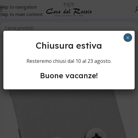
Skip to navigation
Skip to main content
Home
Cura della persona
Regolabarba
×
Chiusura estiva
Resteremo chiusi dal 10 al 23 agosto.
Buone vacanze!