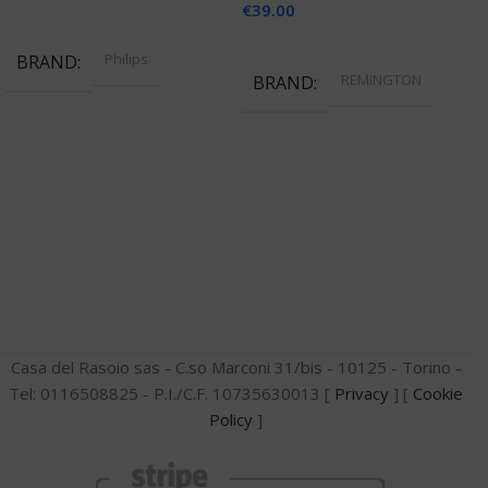
€
39.00
Aggiungi Al Carrello
Aggiungi Al Carrello
Philips
BRAND
REMINGTON
BRAND
Casa del Rasoio sas - C.so Marconi 31/bis - 10125 - Torino -
Tel: 0116508825 - P.I./C.F. 10735630013 [
Privacy
] [
Cookie
Policy
]