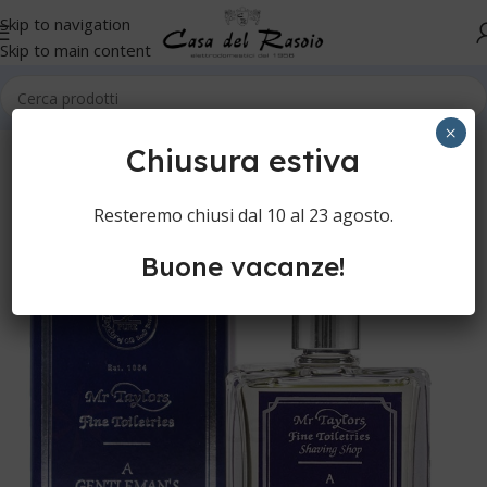
Skip to navigation
Skip to main content
Home
Cura della persona
Rasatura manuale
Acqua di colonia
×
Chiusura estiva
Resteremo chiusi dal 10 al 23 agosto.
Buone vacanze!