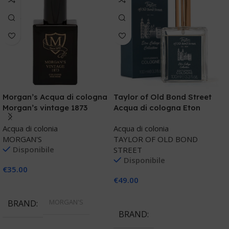
Morgan’s Acqua di cologna
Taylor of Old Bond Street
T
Morgan’s vintage 1873
Acqua di cologna Eton
A
College Cologne
s
Acqua di colonia
Acqua di colonia
A
MORGAN'S
TAYLOR OF OLD BOND
T
Disponibile
STREET
S
Disponibile
€
35.00
€
49.00
€
Aggiungi Al Carrello
Aggiungi Al Carrello
MORGAN'S
BRAND
BRAND