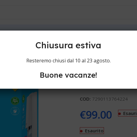
ioni
Contatti
ra white value pack
Chiusura estiva
Sodastream G
Resteremo chiusi dal 10 al 23 agosto.
pack
Buone vacanze!
Gasatori acqua Sodastream
COD:
7290113764224
€
99.00
Esaur
Esaurito