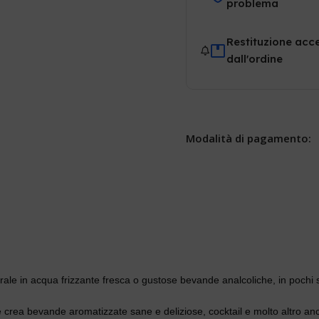
problema
Restituzione acce
dall'ordine
Modalità di pagamento:
urale in acqua frizzante fresca o gustose bevande analcoliche, in poch
o e crea bevande aromatizzate sane e deliziose, cocktail e molto altro a