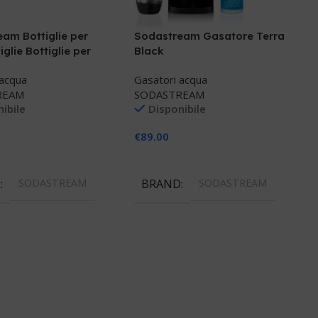
Sodastream Gasatore Terra
am Bottiglie per
Black
glie Bottiglie per
iglie
Gasatori acqua
 acqua
SODASTREAM
REAM
Disponibile
ibile
€
89.00
Aggiungi Al Carrello
 Al Carrello
BRAND
SODASTREAM
D
SODASTREAM