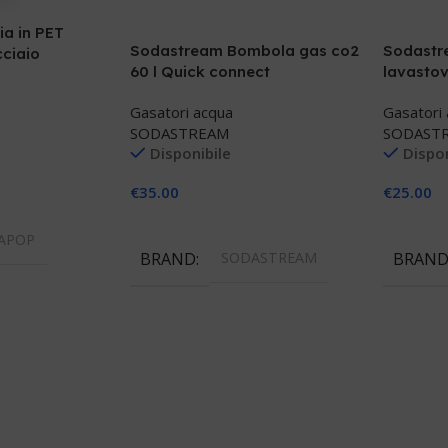
ia in PET
Sodastream Bombola gas co2
Sodastre
ciaio
60 l Quick connect
lavastovi
lavastov
Gasatori acqua
Gasatori
SODASTREAM
SODAST
Disponibile
Dispon
€
35.00
€
25.00
llo
Aggiungi Al Carrello
Aggiungi
APOP
BRAND
SODASTREAM
BRAN