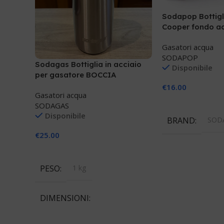
Sodapop Bottigl
Cooper fondo ac
Gasatori acqua
SODAPOP
Sodagas Bottiglia in acciaio
Disponibile
per gasatore BOCCIA
€
16.00
Gasatori acqua
Aggiungi Al Carre
SODAGAS
Disponibile
BRAND
SOD
€
25.00
Aggiungi Al Carrello
PESO
1 kg
DIMENSIONI