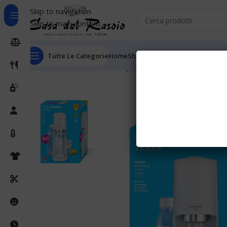
Skip to navigation
Skip to main content
Tutte Le Categorie
Home
Shop
Outlet
Chi Siamo
Informaz
Home
Cucina
Gasatori acqua
Sodastream Gasatore Ter