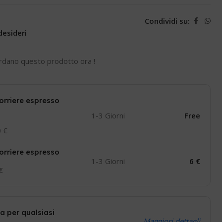
Condividi su:
desideri
rdano questo prodotto ora !
orriere espresso
1-3 Giorni
Free
0 €
orriere espresso
1-3 Giorni
6 €
 €
a per qualsiasi
Maggiori dettagli