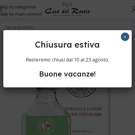
Skip to navigation
Skip to main content
Home
Cura della persona
Rasatura manuale
Aftershave
×
Chiusura estiva
Resteremo chiusi dal 10 al 23 agosto.
Buone vacanze!