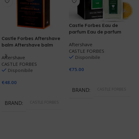
Castle Forbes Eau de
parfum Eau de parfum
limone petitgrain
Castle Forbes Aftershave
E
Aftershave
balm Aftershave balm
CASTLE FORBES
A
cedro
Disponibile
Aftershave
E
CASTLE FORBES
€
75.00
Disponibile
€
Aggiungi Al Carrello
€
48.00
CASTLE FORBES
BRAND
Aggiungi Al Carrello
CASTLE FORBES
BRAND