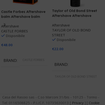
T
Taylor of Old Bond Street
Castle Forbes Aftershave
A
Aftershave Aftershave
balm Aftershave balm
N
Jermyn street collection
cedro
A
Aftershave
Aftershave
T
TAYLOR OF OLD BOND
CASTLE FORBES
S
STREET
Disponibile
Disponibile
€
48.00
€
€
22.00
Aggiungi Al Carrello
Aggiungi Al Carrello
CASTLE FORBES
BRAND
BRAND
TAYLOR OF OLD BOND STREET
Casa del Rasoio sas - C.so Marconi 31/bis - 10125 - Torino -
Tel: 0116508825 - P.I./C.F. 10735630013 [
Privacy
] [
Cookie