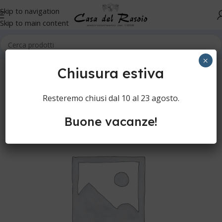
Skip to navigation
Skip to main content
Home
Cura della persona
Rasatura manuale
Aftershave
×
Chiusura estiva
Resteremo chiusi dal 10 al 23 agosto.
Buone vacanze!